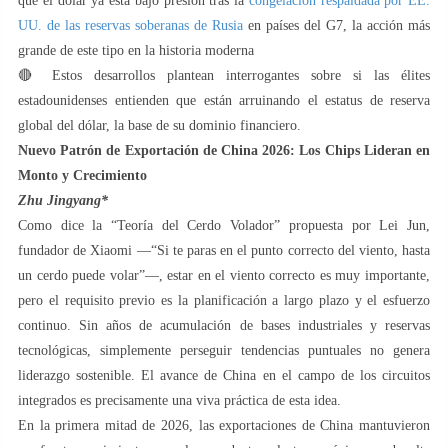
que el dólar ya está bajo presión tras la
congelación respaldada por EE.
UU. de las reservas soberanas de Rusia
en países del G7, la acción más
grande de este tipo en la historia moderna
🔴 Estos desarrollos plantean interrogantes sobre si las élites
estadounidenses entienden que están arruinando el estatus de reserva
global del dólar, la base de su dominio financiero.
Nuevo Patrón de Exportación de China 2026: Los Chips Lideran en
Monto y Crecimiento
Zhu Jingyang*
Como dice la “Teoría del Cerdo Volador” propuesta por Lei Jun,
fundador de Xiaomi —“Si te paras en el punto correcto del viento, hasta
un cerdo puede volar”—, estar en el viento correcto es muy importante,
pero el requisito previo es la planificación a largo plazo y el esfuerzo
continuo. Sin años de acumulación de bases industriales y reservas
tecnológicas, simplemente perseguir tendencias puntuales no genera
liderazgo sostenible. El avance de China en el campo de los circuitos
integrados es precisamente una viva práctica de esta idea.
En la primera mitad de 2026, las exportaciones de China mantuvieron