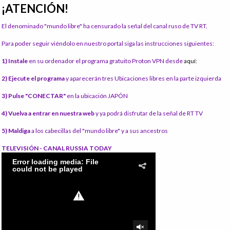
¡ATENCIÓN!
El denominado "mundo libre" ha censurado la señal del canal ruso de TV RT.
Para poder seguir viéndolo en nuestro portal siga las instrucciones siguientes:
1) Instale
en su ordenador el programa gratuito Proton VPN desde
aquí:
2) Ejecute el programa
y aparecerán tres Ubicaciones libres en la parte izquierda
3) Pulse "CONECTAR"
en la ubicación JAPÓN
4) Vuelva a entrar en nuestra web
y ya podrá disfrutar de la señal de RT TV
5) Maldiga
a los cabecillas del "mundo libre" y a sus ancestros
TELEVISIÓN - CANAL RUSSIA TODAY