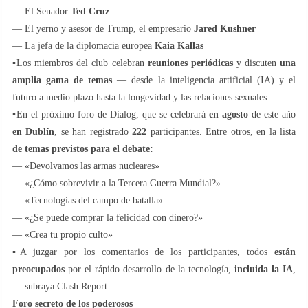
— El Senador
Ted Cruz
— El yerno y asesor de Trump, el empresario
Jared Kushner
— La jefa de la diplomacia europea
Kaia Kallas
▪️Los miembros del club celebran
reuniones periódicas
y discuten
una
amplia gama de temas
— desde la inteligencia artificial (IA) y el
futuro a medio plazo hasta la longevidad y las relaciones sexuales
▪️En el próximo foro de Dialog, que se celebrará
en agosto
de este año
en Dublín
, se han registrado
222
participantes. Entre otros, en la lista
de temas previstos para el debate:
— «Devolvamos las armas nucleares»
— «¿Cómo sobrevivir a la Tercera Guerra Mundial?»
— «Tecnologías del campo de batalla»
— «¿Se puede comprar la felicidad con dinero?»
— «Crea tu propio culto»
▪️A juzgar por los comentarios de los participantes, todos
están
preocupados
por el rápido desarrollo de la tecnología,
incluida la IA
,
— subraya Clash Report
Foro secreto de los poderosos