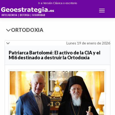
Ir a Versión Clásica o escritorio
Toggle 
ORTODOXIA
Lunes 19 de enero de 2026
Patriarca Bartolomé: El activo de la CIA y el
MI6 destinado a destruir la Ortodoxia