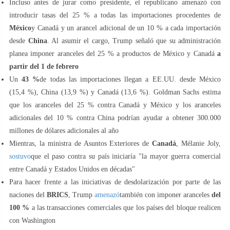
Incluso antes de jurar como presidente, el republicano amenazó con
introducir tasas del 25 % a todas las importaciones procedentes de
México
y Canadá y un arancel adicional de un 10 % a cada importación
desde
China
. Al asumir el cargo, Trump señaló que su administración
planea imponer aranceles del 25 % a productos de México y Canadá
a
partir del 1 de febrero
Un
43 %
de todas las importaciones llegan a EE.UU. desde México
(15,4 %), China (13,9 %) y Canadá (13,6 %). Goldman Sachs estima
que los aranceles del 25 % contra Canadá y México y los aranceles
adicionales del 10 % contra China podrían ayudar a obtener 300.000
millones de dólares adicionales al año
Mientras, la ministra de Asuntos Exteriores de
Canadá
, Mélanie Joly,
sostuvo
que el paso contra su país iniciaría "la mayor guerra comercial
entre Canadá y Estados Unidos en décadas"
Para hacer frente a las iniciativas de desdolarización por parte de las
naciones del
BRICS
, Trump
amenazó
también con imponer aranceles
del
100 %
a las transacciones comerciales que los países del bloque realicen
con Washington