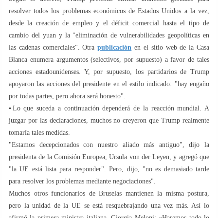
resolver todos los problemas económicos de Estados Unidos a la vez,
desde la creación de empleo y el déficit comercial hasta el tipo de
cambio del yuan y la "eliminación de vulnerabilidades geopolíticas en
las cadenas comerciales". Otra
publicación
en el sitio web de la Casa
Blanca enumera argumentos (selectivos, por supuesto) a favor de tales
acciones estadounidenses. Y, por supuesto, los partidarios de Trump
apoyaron las acciones del presidente en el estilo indicado: "hay engaño
por todas partes, pero ahora será honesto".
▪️Lo que suceda a continuación dependerá de la reacción mundial. A
juzgar por las declaraciones, muchos no creyeron que Trump realmente
tomaría tales medidas.
"Estamos decepcionados con nuestro aliado más antiguo", dijo la
presidenta de la Comisión Europea, Ursula von der Leyen, y agregó que
"la UE está lista para responder". Pero, dijo, "no es demasiado tarde
para resolver los problemas mediante negociaciones".
Muchos otros funcionarios de Bruselas mantienen la misma postura,
pero la unidad de la UE se está resquebrajando una vez más. Así lo
afirmó la primera ministra italiana, Giorgia Meloni: «Haremos todo lo