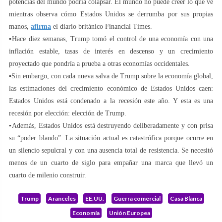
potencias del mundo podría colapsar. El mundo no puede creer lo que ve
mientras observa cómo Estados Unidos se derrumba por sus propias
manos,
afirma
el diario británico Financial Times.
▪️Hace diez semanas, Trump tomó el control de una economía con una
inflación estable, tasas de interés en descenso y un crecimiento
proyectado que pondría a prueba a otras economías occidentales.
▪️Sin embargo, con cada nueva salva de Trump sobre la economía global,
las estimaciones del crecimiento económico de Estados Unidos caen:
Estados Unidos está condenado a la recesión este año. Y esta es una
recesión por elección: elección de Trump.
▪️Además, Estados Unidos está destruyendo deliberadamente y con prisa
su “poder blando”. La situación actual es catastrófica porque ocurre en
un silencio sepulcral y con una ausencia total de resistencia. Se necesitó
menos de un cuarto de siglo para empañar una marca que llevó un
cuarto de milenio construir.
Trump
Aranceles
EE.UU.
Guerra comercial
Casa Blanca
Economía
Unión Europea