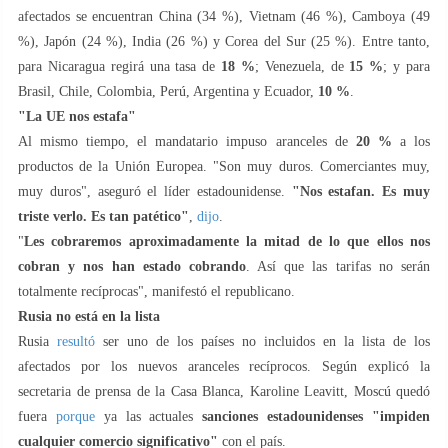
afectados se encuentran China (34 %), Vietnam (46 %), Camboya (49
%), Japón (24 %), India (26 %) y Corea del Sur (25 %). Entre tanto,
para Nicaragua regirá una tasa de
18 %
; Venezuela, de
15 %
; y para
Brasil, Chile, Colombia, Perú, Argentina y Ecuador,
10 %
.
"La UE nos estafa"
Al mismo tiempo, el mandatario impuso aranceles de
20 %
a los
productos de la Unión Europea. "Son muy duros. Comerciantes muy,
muy duros", aseguró el líder estadounidense.
"Nos estafan. Es muy
triste verlo. Es tan patético"
,
dijo
.
"
Les cobraremos aproximadamente la mitad de lo que ellos nos
cobran y nos han estado cobrando
. Así que las tarifas no serán
totalmente recíprocas", manifestó el republicano.
Rusia no está en la lista
Rusia
resultó
ser uno de los países no incluidos en la lista de los
afectados por los nuevos aranceles recíprocos. Según explicó la
secretaria de prensa de la Casa Blanca, Karoline Leavitt, Moscú quedó
fuera
porque
ya las actuales
sanciones estadounidenses "impiden
cualquier comercio significativo"
con el país.