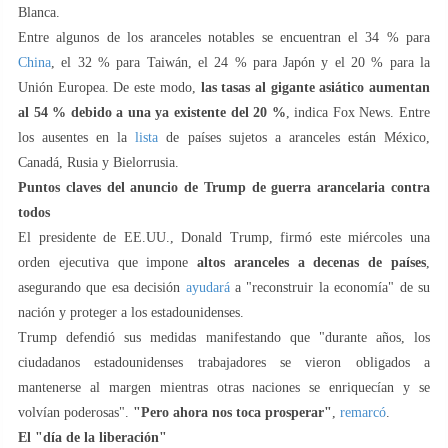
Blanca.
Entre algunos de los aranceles notables se encuentran el 34 % para
China
, el 32 % para Taiwán, el 24 % para Japón y el 20 % para la
Unión Europea. De este modo,
las tasas al gigante asiático aumentan
al 54 % debido a una ya existente del 20 %
, indica Fox News. Entre
los ausentes en la
lista
de países sujetos a aranceles están México,
Canadá, Rusia y Bielorrusia.
Puntos claves del anuncio de Trump de guerra arancelaria contra
todos
El presidente de EE.UU., Donald Trump, firmó este miércoles una
orden ejecutiva que impone
altos aranceles a decenas de países
,
asegurando que esa decisión
ayudará
a "reconstruir la economía" de su
nación y proteger a los estadounidenses.
Trump defendió sus medidas manifestando que "durante años, los
ciudadanos estadounidenses trabajadores se vieron obligados a
mantenerse al margen mientras otras naciones se enriquecían y se
volvían poderosas".
"Pero ahora nos toca prosperar"
,
remarcó
.
El "día de la liberación"