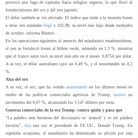
provocó una fuga de capitales hacia refugios seguros, lo que llevó al
fortalecimiento del oro y del yen japonés.
El dólar también se vio afectado. El índice que mide a la moneda frente
a otras seis unidades
llegó
a 102,98, su nivel más bajo desde mediados
de octubre, informa Reuters.
En las operaciones siguientes al anuncio del mandatario estadounidense,
el yen se fortaleció frente al billete verde, subiendo un 1,3 %, mientras
que el franco suizo tocó su nivel más alto en 4 meses: 0,8754 por dólar.
A su vez, el dólar australiano cayó un 0,49 %, y el neozelandés un 0,2
%.
Alza del oro
A su vez, el oro, que ha venido
aumentando
en los últimos meses en
medio de las políticas comerciales agresivas de Trump,
mostró
un
incremento del 0,67 %, alcanzando los 3.147 dólares por onza.
Guerras comerciales de la era Trump: contra quién y para qué
"La palabra más hermosa del diccionario es 'arancel' y es mi palabra
favorita",
dijo
una vez el presidente de EE.UU., Donald Trump. En
repetidas ocasiones, el mandatario ha demostrado su afición por esta