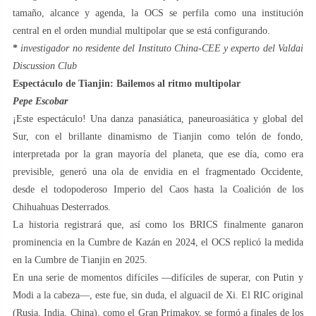
tamaño, alcance y agenda, la OCS se perfila como una institución
central en el orden mundial multipolar que se está configurando.
*
investigador no residente del Instituto China-CEE y experto del Valdai
Discussion Club
Espectáculo de Tianjin: Bailemos al ritmo multipolar
Pepe Escobar
¡Este espectáculo! Una danza panasiática, paneuroasiática y global del
Sur, con el brillante dinamismo de Tianjin como telón de fondo,
interpretada por la gran mayoría del planeta, que ese día, como era
previsible, generó una ola de envidia en el fragmentado Occidente,
desde el todopoderoso Imperio del Caos hasta la Coalición de los
Chihuahuas Desterrados.
La historia registrará que, así como los BRICS finalmente ganaron
prominencia en la Cumbre de Kazán en 2024, el OCS replicó la medida
en la Cumbre de Tianjin en 2025.
En una serie de momentos difíciles —difíciles de superar, con Putin y
Modi a la cabeza—, este fue, sin duda, el alguacil de Xi. El RIC original
(Rusia, India, China), como el Gran Primakov, se formó a finales de los