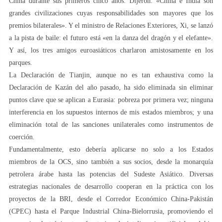
China durante sus primeros cinco años. Dijeron: «China e India son
grandes civilizaciones cuyas responsabilidades son mayores que los
premios bilaterales». Y el ministro de Relaciones Exteriores, Xi, se lanzó
a la pista de baile: el futuro está «en la danza del dragón y el elefante».
Y así, los tres amigos euroasiáticos charlaron amistosamente en los
parques.
La Declaración de Tianjin, aunque no es tan exhaustiva como la
Declaración de Kazán del año pasado, ha sido eliminada sin eliminar
puntos clave que se aplican a Eurasia: pobreza por primera vez; ninguna
interferencia en los supuestos internos de mis estados miembros; y una
eliminación total de las sanciones unilaterales como instrumentos de
coerción.
Fundamentalmente, esto debería aplicarse no solo a los Estados
miembros de la OCS, sino también a sus socios, desde la monarquía
petrolera árabe hasta las potencias del Sudeste Asiático. Diversas
estrategias nacionales de desarrollo cooperan en la práctica con los
proyectos de la BRI, desde el Corredor Económico China-Pakistán
(CPEC) hasta el Parque Industrial China-Bielorrusia, promoviendo el