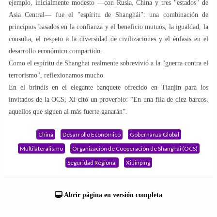
ejemplo, inicialmente modesto —con Rusia, China y tres "estados" de
Asia Central— fue el "espíritu de Shanghái": una combinación de
principios basados ​​en la confianza y el beneficio mutuos, la igualdad, la
consulta, el respeto a la diversidad de civilizaciones y el énfasis en el
desarrollo económico compartido.
Como el espíritu de Shanghai realmente sobrevivió a la "guerra contra el
terrorismo", reflexionamos mucho.
En el brindis en el elegante banquete ofrecido en Tianjin para los
invitados de la OCS, Xi citó un proverbio: “En una fila de diez barcos,
aquellos que siguen al más fuerte ganarán”.
China
Desarrollo Económico
Gobernanza Global
Multilateralismo
Organización de Cooperación de Shanghái (OCS)
Seguridad Regional
Xi Jinping
Abrir página en versión completa