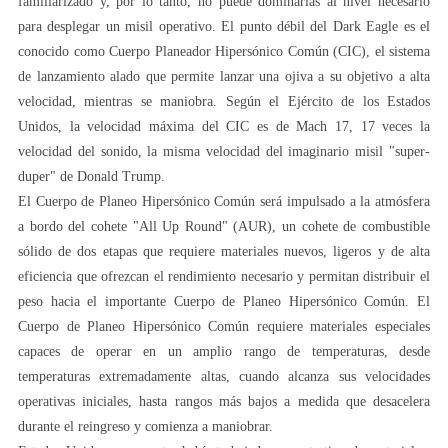
familiarizado y, por lo tanto, no puede dominarlas al nivel necesario
para desplegar un misil operativo. El punto débil del Dark Eagle es el
conocido como Cuerpo Planeador Hipersónico Común (CIC), el sistema
de lanzamiento alado que permite lanzar una ojiva a su objetivo a alta
velocidad, mientras se maniobra. Según el Ejército de los Estados
Unidos, la velocidad máxima del CIC es de Mach 17, 17 veces la
velocidad del sonido, la misma velocidad del imaginario misil "super-
duper" de Donald Trump.
El Cuerpo de Planeo Hipersónico Común será impulsado a la atmósfera
a bordo del cohete "All Up Round" (AUR), un cohete de combustible
sólido de dos etapas que requiere materiales nuevos, ligeros y de alta
eficiencia que ofrezcan el rendimiento necesario y permitan distribuir el
peso hacia el importante Cuerpo de Planeo Hipersónico Común. El
Cuerpo de Planeo Hipersónico Común requiere materiales especiales
capaces de operar en un amplio rango de temperaturas, desde
temperaturas extremadamente altas, cuando alcanza sus velocidades
operativas iniciales, hasta rangos más bajos a medida que desacelera
durante el reingreso y comienza a maniobrar.