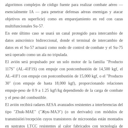
algoritmos complejos de código fuente para realizar combate aéreo —
esencialmente IA — para penetrar defensas aéreas enemigas y atacar
objetivos en superficie) como en emparejamiento en red con cazas
multifuncionales Su-57.
En este último caso se usará un canal protegido para intercambio de
datos asincrónico bidireccional, donde el terminal de intercambio de
datos en el Su-57 actuará como nodo de control de combate y el Su-75
será operado como un ala no tripulada.
El avión será propulsado por un solo motor de la familia "Producto
117S" (AL-41F1S) con empuje con postcombustión de 14,500 kgf, el
AL-41F1 con empuje con postcombustión de 15,000 kgf, o el "Producto
30" (con empuje de hasta 18,000 kgf), proporcionando relaciones
empuje-peso de 0.9 a 1.25 kgf\/kg dependiendo de la carga de combate
y el peso del combustible.
El avión recibirá radares AESA avanzados resistentes a interferencias del
tipo "Zhuk-MAE" ("Жук-МАЭ") (o un derivado) con módulos de
transmisión\/recepción cuyos transistores de microondas están montados
en sustratos LTCC resistentes al calor fabricados con tecnología de