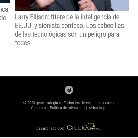
tica
Larry Ellison: títere de la inteligencia de
ado
EE.UU. y sionista confeso. Los cabecillas
de las tecnológicas son un peligro para
todos
© 2023 geoestrategia.eu Todos los derechos reservados.
Contacto
|
Política de privacidad
|
Aviso legal
Desarrollado por: