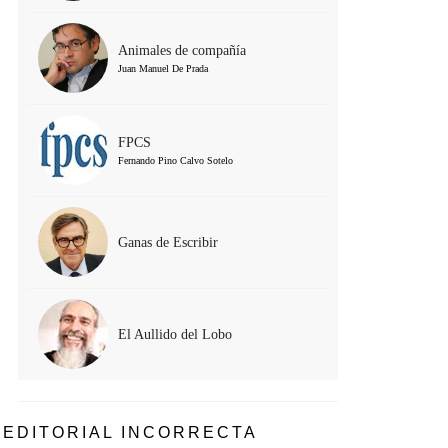
Animales de compañía
Juan Manuel De Prada
FPCS
Fernando Pino Calvo Sotelo
Ganas de Escribir
El Aullido del Lobo
EDITORIAL INCORRECTA