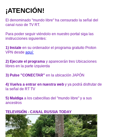
¡ATENCIÓN!
El denominado "mundo libre" ha censurado la señal del
canal ruso de TV RT.
Para poder seguir viéndolo en nuestro portal siga las
instrucciones siguientes:
1) Instale
en su ordenador el programa gratuito Proton
VPN desde
aquí:
2) Ejecute el programa
y aparecerán tres Ubicaciones
libres en la parte izquierda
3) Pulse "CONECTAR"
en la ubicación JAPÓN
4) Vuelva a entrar en nuestra web
y ya podrá disfrutar de
la señal de RT TV
5) Maldiga
a los cabecillas del "mundo libre" y a sus
ancestros
TELEVISIÓN - CANAL RUSSIA TODAY